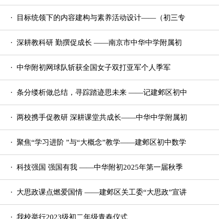
技教研活动在中
· 目标统领下的内容建构与素养活动设计——（初三专
场）建邺区历史
· 深耕教科研 勤撰促成长 ——南京市中华中学附属初
级中学开展教
· 中华附初网球队斩获全国女子双打亚军个人季军
· 条分缕析做总结，寻踪踏迹思未来 ——记建邺区初中
语文期中总结活
· 两校携手促教研 深耕课堂共成长——中华中学附属初
级中学与高淳
· 聚焦“学习进阶 ”与“大概念”教学——建邺区初中数学
复习教研活
· 科技强国 强国有我 ——中华附初2025年第一届秋季
田径运动会开幕
· 大思政课点燃爱国情 ——建邺区关工委“大思政”宣讲
团走进中华附
· 我校举行2023级初二年级青春仪式