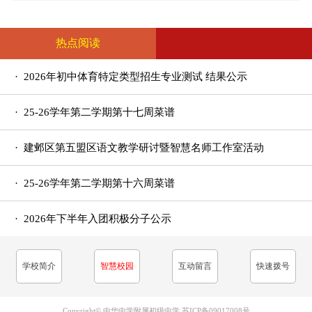
活动
热点阅读
· 2026年初中体育特定类型招生专业测试 结果公示
· 25-26学年第二学期第十七周菜谱
· 建邺区第五盟区语文教学研讨暨智慧名师工作室活动
在我校举行
· 25-26学年第二学期第十六周菜谱
· 2026年下半年入团积极分子公示
学校简介
智慧校园
互动留言
快速拨号
Copyright© 中华中学附属初级中学
苏ICP备09017008号