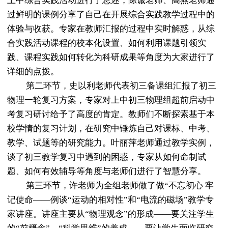
上中综合实践活动
进行了
总述
，陈诚老师、高燕老师通
过鲜明的课例分享了自己在开展综合实践教学过程中的
体验与收获。专家在教师汇报的过程中实时解惑，从综
合实践活动课程的校本化设置、如何利用课题引领实
践、课程实践如何转化为科研成果等角度为大家进行了
详细的点拨。
第二环节，
史以利老师
代表初三备课组汇报了初三
物理一轮复习方案，专家对上中初三物理组超前启动中
考复习研讨给予了高度的肯定。教师们不断探索基于本
校学情的复习计划，在研究中锤炼自己对课标、中考、
教学、试题等的研究能力。
叶丽萍老师
通过教学实
例
，
谈
了
初三教学复习中遇到的
困惑，专家从如何命制试
题、如何有效辅导等角度与老师们进行了智慧分享。
第三环节，许老师为全组老师做了
做
“
不忘初心 牢
记使命
——
例谈
“
运动的相对性
”
和
“
电流的磁场
”
教学专
家讲座。
讲座主要从
“
物理观念
”
的形成
——
要关注学生