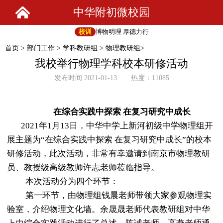
中华附初微校园
校训
博物明理 厚德力行
首页
>
部门工作
>
学科教研组
>
物理教研组
>
我校举行物理学科校本研修活动
发布时间:2021-01-13 热度：11085
在综合实践中探索
在复习研究中成长
2021
年
1
月
13日，中华中学上新河初级中学
物理组开
展主题为
“在综合实践中探索 在复习研究中成长”的校本
研修活动，此次活动，非常有幸邀请到南京市物理教研
员、教授级高级教师许志老师莅临指导。
本次活动分为四个环节：
第一环节，由
物理组钱晨老师
带领大家
参观
物理
实
验室
，介绍物理文化墙。余晟晟老师代表教研组对
中华