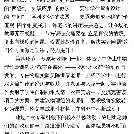
的
“
前概念
”、“
科学思维
”
的养成
——
要让学生面临研究
的
“
困惑
”、“
知识应用
”
的教学
——
要给学生留有设计
的
“
空间
”、“
学科文化
”
的渗透
——
要逐步形成正确的
“
价
值观
”四个维度展开，许老师的讲座层层递进，让在场的
教师无不感慨，一节好课确实需要在“立足真实的情境、
提出有梯度的问题、设置挑战性任务、解决实际问题”这
四个方面做足功课，努力提升！
第四环节，专家与老师们一起，体验了中华上中物
理雏鹰课程之
“教室在窗外”——
探索
“
水火箭
”的制作与
发射。专任物理实验员陈世康老师，介绍了学生们进行
水火箭制作的经历与收获，许老师与大家一起，实地操
作发射了学生自制的水火箭，欢声笑语中，交流完善该
项目的方案，并建议物理组的老师们，要积极将实践转
化为课题、论文等成果性材料，在研究中不断成长！
通过本次专家引领下的校本研修活动，物理组老师
们的都收获颇丰！路漫漫其修远兮，全体组员将不断前