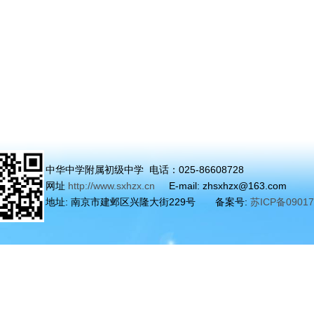
中华中学附属初级中学 电话：025-86608728
网址
http://www.sxhzx.cn
E-mail: zhsxhzx@163.com
地址: 南京市建邺区兴隆大街229号 备案号:
苏ICP备0901